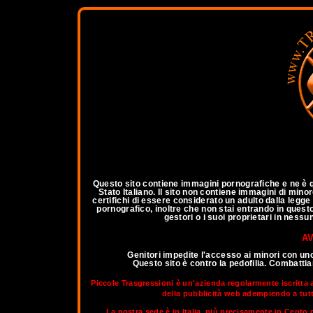
a
Questo sito contiene immagini pornografiche e ne è qu
Stato Italiano. Il sito non contiene immagini di mino
certifichi di essere considerato un adulto dalla legg
pornografico, inoltre che non stai entrando in questo 
gestori o i suoi proprietari in nessu
AV
Genitori impedite l'accesso ai minori con un
Questo sito è contro la pedofilia. Combatt
Piccole Trasgressioni è un'azienda regolarmente iscritta 
della pubblicità web adempiendo a tutti 
La nostra sede è in Italia, più precisamente in Cento d