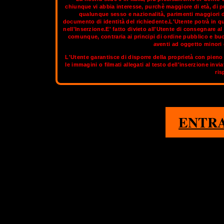
chiunque vi abbia interesse, purchè maggiore di età, di p
qualunque sesso e nazionalità, parimenti maggiori di
documento di identità del richiedente.L'Utente potrà in q
Importante centro commerciale ed industriale a livello internazi
nell'Inserzione.E' fatto divieto all'Utente di consegnare 
attirare i capitali stranieri; sede di uno dei maggiori cent
comunque, contraria ai principi di ordine pubblico e bu
amministrative di decine di società multinazionali. Milano è
aventi ad oggetto minori d
capitali mondiali della moda. Per i tuoi viaggi di affari o per i
L'Utente garantisce di disporre della proprietà con pieno 
mom
le immagini o filmati allegati al testo dell'inserzione invi
ris
Sul circuito aggiornato di
OnlyTransex
tro
1
ENTR
MILANO