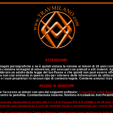
annuncitravitalia
ATTENZIONE!
agini pornografiche e ne è quindi vietata la visione ai minori di 18 anni co
 non contiene immagini di minorenni, atti sessuali con animali e atti violenti.
siderato un adulto dalla legge del tuo Paese e che quindi non puoi essere of
e non stai entrando in questo sito per ottenere delle informazioni da utilizza
 o i suoi proprietari in nessun tipo di contesto legale. Contiene annunci trav
AVVISO AI GENITORI
te l'accesso ai minori con uno dei seguenti software:
CyberSitter
-
Net Nan
Annunci TOP CLASS
contro la pedofilia. Combattiamola insieme.Telefono Arcobaleno Anti Pedofi
'azienda regolarmente iscritta alla C.C.I.A di Ferrara R.E.A N.135482 e da 26 anni
bblicità web adempiendo a tutti gli obblighi fiscali e previdenziali per i nostri di
lia, più precisamente in Cento di Ferrara, i nostri server sono anch'essi in Italia.I