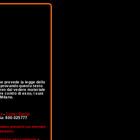
me prevede la legge dello
 Approvando questo testo
feso dal vedere materiale
re contro di esso, i suoi
 Milano.
ny
-
Cyber Patrol
lia: 800-025777
 siamo presenti sul mercato
pendenti.
l nostro sito consente a