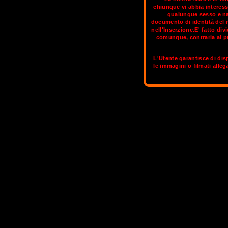
chiunque vi abbia interess
qualunque sesso e naz
documento di identità del 
Importante centro commerciale ed indus
nell'Inserzione.E' fatto di
attirare i capitali stranieri; sed
comunque, contraria ai pr
amministrative di decine di società 
capitali mondiali della moda. Per i tuo
L'Utente garantisce di disp
le immagini o filmati alleg
Nella sezione aggiornata
MILANO