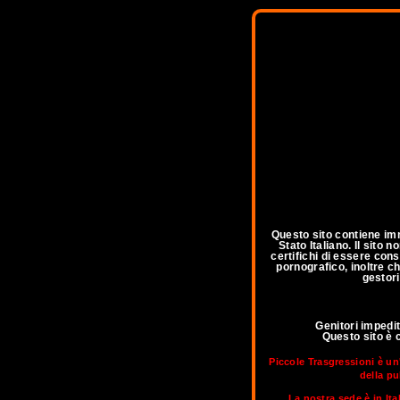
Questo sito contiene imm
Stato Italiano. Il sito
certifichi di essere con
pornografico, inoltre ch
gestori
Genitori impedi
Questo sito è 
Piccole Trasgressioni è un
della pu
La nostra sede è in Ita