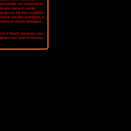
rpersonale con soggetti, di
ta una copia di valido
grazione dei dati contenuti
e la terza in Europa per la capacità di
grafica, oscena, blasfema, o
ande polo di attrazione per le sedi
ivieto di inviare immagini
: oggi, insieme a Parigi, è una delle
e e internazionali per farti passare dei
gini o filmati compresi, che
 gli annunci inseriti devono
hanno un profilo OnlyFans.
MILANO