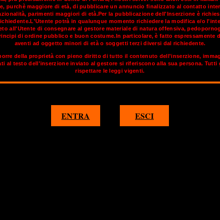
e, purchè maggiore di età, di pubblicare un annuncio finalizzato al contatto inte
ionalità, parimenti maggiori di età.Per la pubblicazione dell'Inserzione è richies
richiedente.L'Utente potrà in qualunque momento richiedere la modifica e/o l'inte
triale a livello internazionale, Milano è la sesta città del mondo 
vieto all'Utente di consegnare al gestore materiale di natura offensiva, pedoporno
e di uno dei maggiori centri finanziari d'Europa, rappresenta un gr
incipi di ordine pubblico e buon costume.In particolare, è fatto espressamente d
multinazionali. Milano è divenuta famosa come "Città della Moda"
aventi ad oggetto minori di età o soggetti terzi diversi dal richiedente.
i viaggi di affari o per i galà di moda puoi trovare le trav italian
orre della proprietà con pieno diritto di tutto il contenuto dell'inserzione, imma
momenti soddisfacenti.
ati al testo dell'inserzione inviato al gestore si riferiscono alla sua persona. Tutti
rispettare le leggi vigenti.
 di
OnlyTransex
potrai trovare gli annunci di trav e transex che 
1
2
3
4
5
ENTRA
ESCI
MILANO